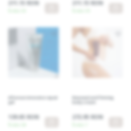
211.15 RON
211.15 RON
În stoc:
30
În stoc:
39
Aftersun intensive repair
Renewal and firming
gel
body cream
139.05 RON
272.95 RON
În stoc:
38
În stoc:
7