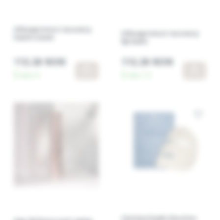
Urbanprotect recovery
Urbanprotect recovery
hand cream
lip balm
112.20 RON
112.20 RON
În stoc:
6
În stoc:
12
Intense hydra booster