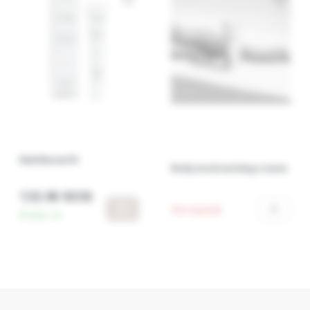
Multibenefit
Body moisturising cream
133.90 RON
Stoc epuizat
În stoc:
10