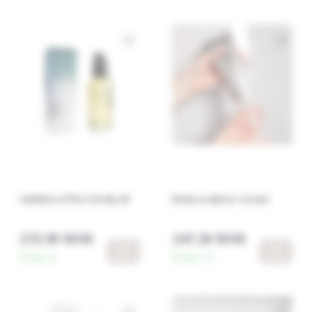
Sublime effect body oil
Body sculptor cream
272.95 RON
247.20 RON
În stoc:
6
În stoc:
15