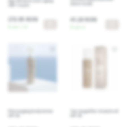
Age defense anti-aging
sheet mask
360º cream
272.95 RON
41.20 RON
În stoc:
118
În stoc:
8
Photoaging body lotion
Tan magnifier vitamin oil
SPF 50
SPF 30