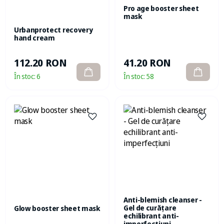
Pro age booster sheet
mask
Urbanprotect recovery
hand cream
112.20 RON
41.20 RON
În stoc:
6
În stoc:
58
Anti-blemish cleanser -
Gel de curățare
Glow booster sheet mask
echilibrant anti-
imperfecțiuni