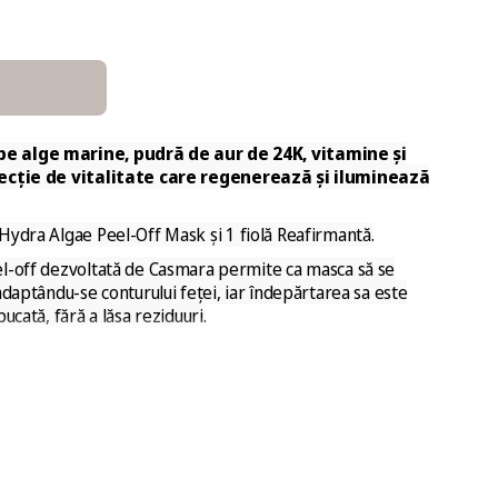
 pe
alge marine, pudră de aur de 24K, vitamine și
jecție de vitalitate
care
regenerează și iluminează
 Hydra Algae Peel-Off Mask
și
1 fiolă Reafirmantă.
l-off dezvoltată de Casmara permite ca masca să se
adaptându-se conturului feței, iar îndepărtarea sa este
ucată, fără a lăsa reziduuri.
n 2 pași – pudră + gel – cu ingrediente active
ne, masca oferă efect de răcire
și
acțiune oclusivă
, pentru
ț și regenerare profundă.
E AUR 24K
VITAMINE, MINERALE SI OLIGOELEMENTE