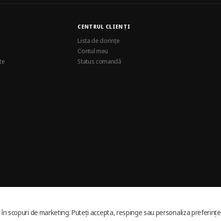
CENTRUL CLIENȚI
Lista de dorințe
Contul meu
te
Status comandă
și în scopuri de marketing. Puteți accepta, respinge sau personaliza preferințe