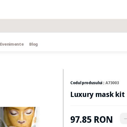
Toate rezultatele căutării [0 de produse]
Evenimente
Blog
Codul produsului :
A73003
Luxury mask kit
97.85 RON