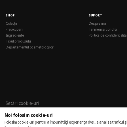
SHOP
SUPORT
Colecții
Despre noi
Preocupări
Termeni și condiții
Ingrediente
Politica de confidențialita
Tipul produsului
Departamentul cosmetologilor
Setări cookie-uri
Politica de cookie-uri
Noi folosim cookie-uri
Folosim cookie-uri pentru a îmbunătăți experiența dvs., a analiza traficul 
© 2025 – 2026 Casmara România