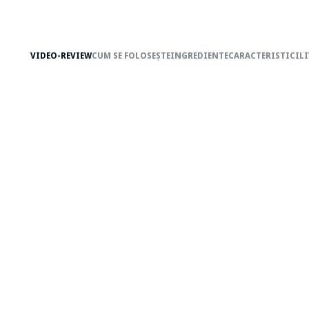
VIDEO-REVIEW
CUM SE FOLOSEȘTE
INGREDIENTE
CARACTERISTICI
LI