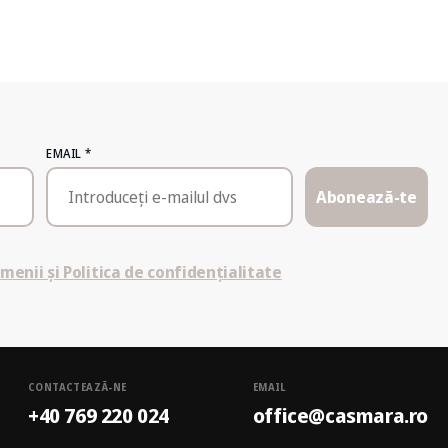
EMAIL
*
Abonează-te
menii și Politica de confidențialitate
CONTACTEAZĂ-NE
EMAIL
+40 769 220 024
office@casmara.ro