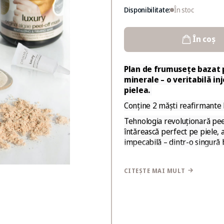
Disponibilitate:
În stoc
În coș
Plan de frumusețe bazat
minerale
– o veritabilă
in
pielea
.
Conține
2 măști reafirmante
Tehnologia revoluționară pee
întărească perfect pe piele, 
impecabilă – dintr-o singură b
Bazată pe o formulă secretă î
multifuncționale și alge mari
CITEȘTE MAI MULT
un moment autentic de răsfă
ALGE MARINE
PULBERE D