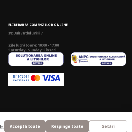
ELIBERAREA COMENZILOR ONLINE
str. Bulevardul Unirii 7
Zile lucrătoare: 10:00 - 17:00
Saturday - Sunday: Closed
Acceptă toate
Respinge toate
Setări
le.