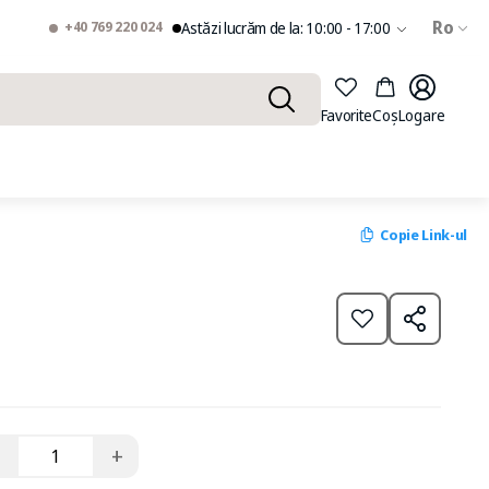
Ro
+40 769 220 024
Astăzi lucrăm de la: 10:00 - 17:00
Favorite
Coș
Logare
Copie Link-ul
−
+