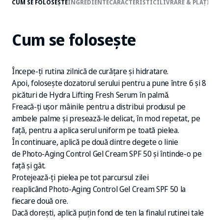
CUM SE FOLOSEȘTE
INGREDIENTE
CARACTERISTICI
LIVRARE & PLĂȚI
RE
Cum se folosește
Începe-ți rutina zilnică de curățare și hidratare.
Apoi, folosește dozatorul serului pentru a pune între 6 și 8
picături de Hydra Lifting Fresh Serum în palmă.
Freacă-ți ușor mâinile pentru a distribui produsul pe
ambele palme și presează-le delicat, în mod repetat, pe
față, pentru a aplica serul uniform pe toată pielea.
În continuare, aplică pe două dintre degete o linie
de Photo-Aging Control Gel Cream SPF 50 și întinde-o pe
față și gât.
Protejează-ți pielea pe tot parcursul zilei
reaplicând Photo-Aging Control Gel Cream SPF 50 la
fiecare două ore.
Dacă dorești, aplică puțin fond de ten la finalul rutinei tale