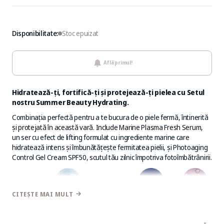
Disponibilitate:
Stoc epuizat
Află primul!
Hidratează-ți, fortifică-ți și protejează-ți pielea cu Setul
nostru Summer Beauty Hydrating.
Combinația perfectă pentru a te bucura de o piele fermă, întinerită
și protejată în această vară. Include Marine Plasma Fresh Serum,
un ser cu efect de lifting formulat cu ingrediente marine care
hidratează intens și îmbunătățește fermitatea pielii, și Photoaging
Control Gel Cream SPF50, scutul tău zilnic împotriva fotoîmbătrânirii.
CITEȘTE MAI MULT
CONCENTRAT DE APĂ DE MARE
OCEAN
ALGA-
QUINTON
HIALURONIC
GENIC