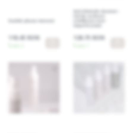
Anti-blemish cleanser -
Gel de curățare
Double-phase remover
echilibrant anti-
imperfecțiuni
118.45 RON
128.75 RON
În stoc:
3
În stoc:
7