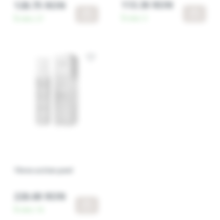
113.30 RON
128.75 RON
În stoc:
5
În stoc:
27
Three action peel
226.60 RON
În stoc:
16