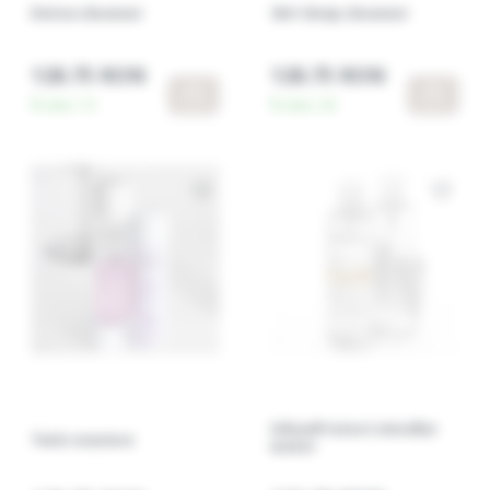
Detox cleanser
3in1 deep cleanser
128.75 RON
128.75 RON
În stoc:
13
În stoc:
20
UrbanProtect micellar
Tonic essence
water